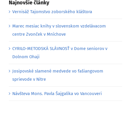
Marec mesiac knihy v slovenskom vzdelávacom
centre Zvonček v Mníchove
CYRILO-METODSKÁ SLÁVNOSŤ v Dome seniorov v
Dolnom Ohaji
Josipovské slamené medvede vo fašiangovom
sprievode v Nitre
Návšteva Mons. Pavla Šajgalíka vo Vancouveri