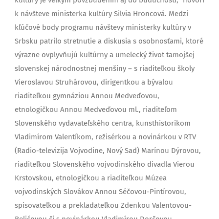
k návšteve ministerka kultúry Silvia Hroncová. Medzi
kľúčové body programu návštevy ministerky kultúry v
Srbsku patrilo stretnutie a diskusia s osobnosťami, ktoré
výrazne ovplyvňujú kultúrny a umelecký život tamojšej
slovenskej národnostnej menšiny – s riaditeľkou školy
Vieroslavou Struhárovou, dirigentkou a bývalou
riaditeľkou gymnáziou Annou Medveďovou,
etnologičkou Annou Medveďovou ml., riaditeľom
Slovenského vydavateľského centra, kunsthistorikom
Vladimírom Valentíkom, režisérkou a novinárkou v RTV
(Radio-televizija Vojvodine, Nový Sad) Marínou Dýrovou,
riaditeľkou Slovenského vojvodinského divadla Vierou
Krstovskou, etnologičkou a riaditeľkou Múzea
vojvodinských Slovákov Annou Séčovou-Pintírovou,
spisovateľkou a prekladateľkou Zdenkou Valentovou-
Belićovou či s novinárkou Vladimírou Dorčovou-