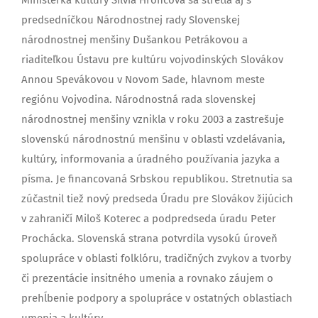
predsedníčkou Národnostnej rady Slovenskej
národnostnej menšiny Dušankou Petrákovou a
riaditeľkou Ústavu pre kultúru vojvodinských Slovákov
Annou Spevákovou v Novom Sade, hlavnom meste
regiónu Vojvodina. Národnostná rada slovenskej
národnostnej menšiny vznikla v roku 2003 a zastrešuje
slovenskú národnostnú menšinu v oblasti vzdelávania,
kultúry, informovania a úradného používania jazyka a
písma. Je financovaná Srbskou republikou. Stretnutia sa
zúčastnil tiež nový predseda Úradu pre Slovákov žijúcich
v zahraničí Miloš Koterec a podpredseda úradu Peter
Prochácka. Slovenská strana potvrdila vysokú úroveň
spolupráce v oblasti folklóru, tradičných zvykov a tvorby
či prezentácie insitného umenia a rovnako záujem o
prehĺbenie podpory a spolupráce v ostatných oblastiach
umenia a kultúry.