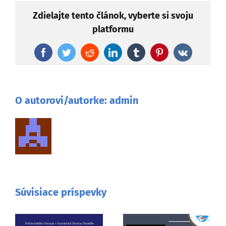
Zdielajte tento článok, vyberte si svoju
platformu
Facebook
Twitter
Reddit
LinkedIn
Tumblr
Pinterest
Vk
O autorovi/autorke:
admin
Súvisiace príspevky