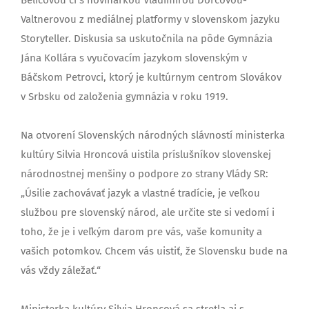
Valtnerovou z mediálnej platformy v slovenskom jazyku
Storyteller. Diskusia sa uskutočnila na pôde Gymnázia
Jána Kollára s vyučovacím jazykom slovenským v
Báčskom Petrovci, ktorý je kultúrnym centrom Slovákov
v Srbsku od založenia gymnázia v roku 1919.
Na otvorení Slovenských národných slávností ministerka
kultúry Silvia Hroncová uistila príslušníkov slovenskej
národnostnej menšiny o podpore zo strany Vlády SR:
„Úsilie zachovávať jazyk a vlastné tradície, je veľkou
službou pre slovenský národ, ale určite ste si vedomí i
toho, že je i veľkým darom pre vás, vaše komunity a
vašich potomkov. Chcem vás uistiť, že Slovensku bude na
vás vždy záležať.“
Ministerka kultúry Silvia Hroncová sa stretla aj s