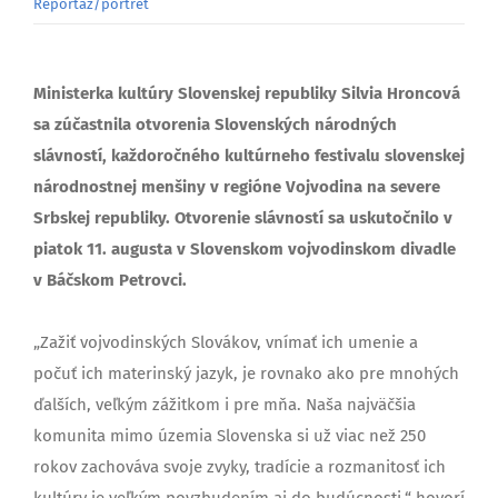
Reportáž/portrét
Ministerka kultúry Slovenskej republiky Silvia Hroncová
sa zúčastnila otvorenia Slovenských národných
slávností, každoročného kultúrneho festivalu slovenskej
národnostnej menšiny v regióne Vojvodina na severe
Srbskej republiky. Otvorenie slávností sa uskutočnilo v
piatok 11. augusta v Slovenskom vojvodinskom divadle
v Báčskom Petrovci.
„Zažiť vojvodinských Slovákov, vnímať ich umenie a
počuť ich materinský jazyk, je rovnako ako pre mnohých
ďalších, veľkým zážitkom i pre mňa. Naša najväčšia
komunita mimo územia Slovenska si už viac než 250
rokov zachováva svoje zvyky, tradície a rozmanitosť ich
kultúry je veľkým povzbudením aj do budúcnosti,“ hovorí