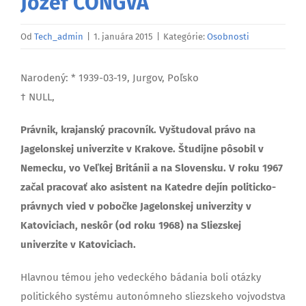
Jozef ČONGVA
Od
Tech_admin
|
1. januára 2015
|
Kategórie:
Osobnosti
Narodený: * 1939-03-19, Jurgov, Poľsko
† NULL,
Právnik, krajanský pracovník. Vyštudoval právo na
Jagelonskej univerzite v Krakove. Študijne pôsobil v
Nemecku, vo Veľkej Británii a na Slovensku. V roku 1967
začal pracovať ako asistent na Katedre dejín politicko-
právnych vied v pobočke Jagelonskej univerzity v
Katoviciach, neskôr (od roku 1968) na Sliezskej
univerzite v Katoviciach.
Hlavnou témou jeho vedeckého bádania boli otázky
politického systému autonómneho sliezskeho vojvodstva