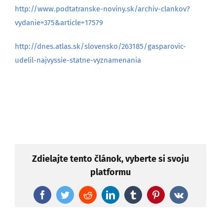
http://www.podtatranske-noviny.sk/archiv-clankov?
vydanie=375&article=17579
http://dnes.atlas.sk/slovensko/263185/gasparovic-
udelil-najvyssie-statne-vyznamenania
Zdielajte tento článok, vyberte si svoju
platformu
Facebook
Twitter
Reddit
LinkedIn
Tumblr
Pinterest
Vk