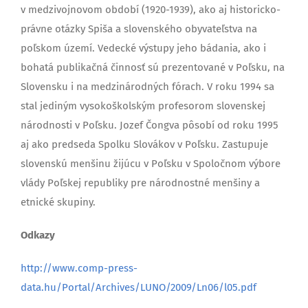
v medzivojnovom období (1920-1939), ako aj historicko-
právne otázky Spiša a slovenského obyvateľstva na
poľskom území. Vedecké výstupy jeho bádania, ako i
bohatá publikačná činnosť sú prezentované v Poľsku, na
Slovensku i na medzinárodných fórach. V roku 1994 sa
stal jediným vysokoškolským profesorom slovenskej
národnosti v Poľsku. Jozef Čongva pôsobí od roku 1995
aj ako predseda Spolku Slovákov v Poľsku. Zastupuje
slovenskú menšinu žijúcu v Poľsku v Spoločnom výbore
vlády Poľskej republiky pre národnostné menšiny a
etnické skupiny.
Odkazy
http://www.comp-press-
data.hu/Portal/Archives/LUNO/2009/Ln06/l05.pdf