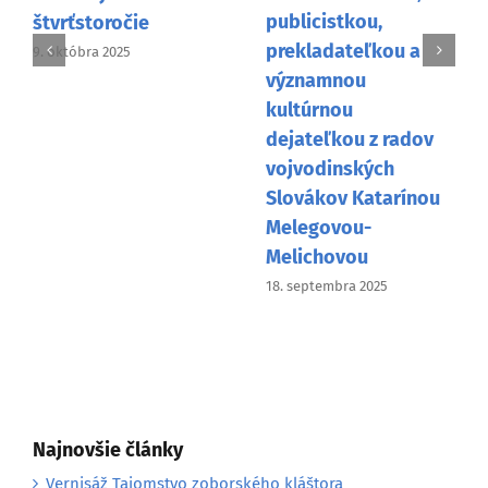
publicistkou,
štvrťstoročie
prekladateľkou a
9. októbra 2025
významnou
kultúrnou
dejateľkou z radov
vojvodinských
Slovákov Katarínou
Melegovou-
Melichovou
18. septembra 2025
Najnovšie články
Vernisáž Tajomstvo zoborského kláštora