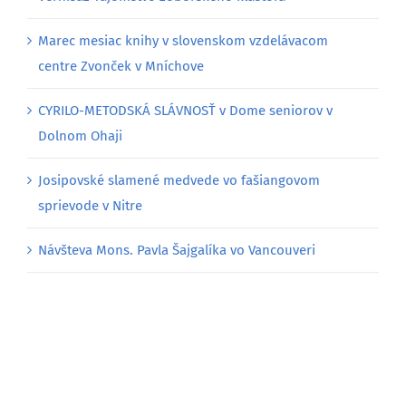
Marec mesiac knihy v slovenskom vzdelávacom
centre Zvonček v Mníchove
CYRILO-METODSKÁ SLÁVNOSŤ v Dome seniorov v
Dolnom Ohaji
Josipovské slamené medvede vo fašiangovom
sprievode v Nitre
Návšteva Mons. Pavla Šajgalíka vo Vancouveri