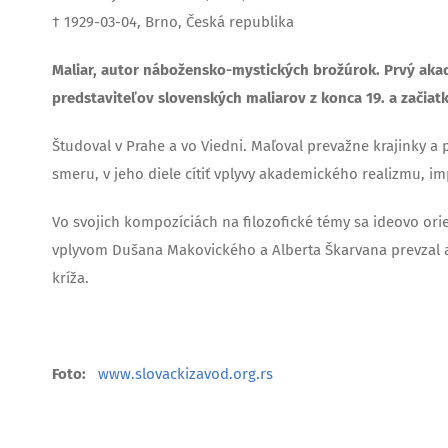
† 1929-03-04, Brno, Česká republika
Maliar, autor nábožensko-mystických brožúrok. Prvý aka
predstaviteľov slovenských maliarov z konca 19. a začiatk
Študoval v Prahe a vo Viedni. Maľoval prevažne krajinky 
smeru, v jeho diele cítiť vplyvy akademického realizmu, i
Vo svojich kompozíciách na filozofické témy sa ideovo or
vplyvom Dušana Makovického a Alberta Škarvana prevzal aj
kríža.
Foto:
www.slovackizavod.org.rs