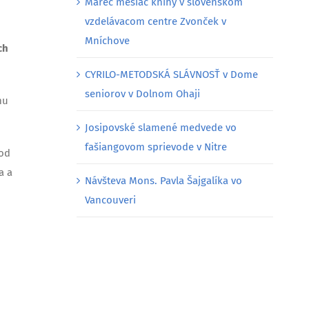
Marec mesiac knihy v slovenskom
vzdelávacom centre Zvonček v
Mníchove
ch
CYRILO-METODSKÁ SLÁVNOSŤ v Dome
seniorov v Dolnom Ohaji
mu
Josipovské slamené medvede vo
fašiangovom sprievode v Nitre
Pod
a a
Návšteva Mons. Pavla Šajgalíka vo
Vancouveri