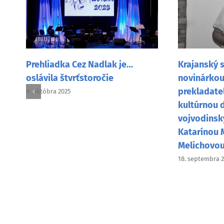
Krajanský s
Prehliadka Cez Nadlak je…
novinárkou,
oslávila štvrťstoročie
prekladate
9. októbra 2025
kultúrnou 
vojvodinsk
Katarínou 
Melichovo
18. septembra 