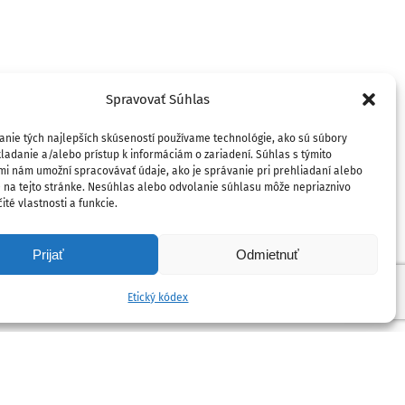
Spravovať Súhlas
anie tých najlepších skúseností používame technológie, ako sú súbory
ladanie a/alebo prístup k informáciám o zariadení. Súhlas s týmito
mi nám umožní spracovávať údaje, ako je správanie pri prehliadaní alebo
D na tejto stránke. Nesúhlas alebo odvolanie súhlasu môže nepriaznivo
ité vlastnosti a funkcie.
Prijať
Odmietnuť
Etický kódex