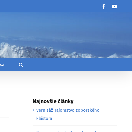
Facebook
YouTub
 sa
Najnovšie články
Vernisáž Tajomstvo zoborského
kláštora