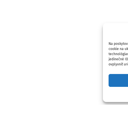
Na poskytov
cookie na uk
technológia
jedinečné I
ovplyvniť urč