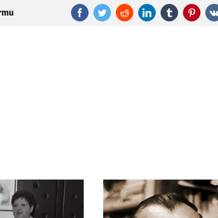
ormu
Facebook
Twitter
Reddit
LinkedIn
Tumblr
Pinter