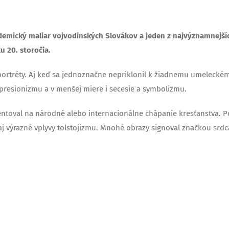
demický maliar vojvodinských Slovákov a jeden z najvýznamnejší
u 20. storočia.
a portréty. Aj keď sa jednoznačne nepriklonil k žiadnemu umelecké
mpresionizmu a v menšej miere i secesie a symbolizmu.
ientoval na národné alebo internacionálne chápanie kresťanstva. 
 výrazné vplyvy tolstojizmu. Mnohé obrazy signoval značkou srdc