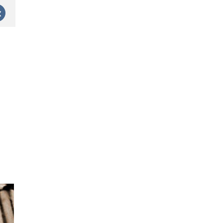
est
Vk