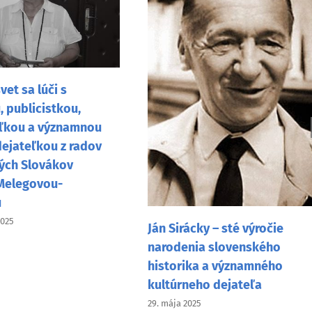
vet sa lúči s
 publicistkou,
ľkou a významnou
dejateľkou z radov
ých Slovákov
Melegovou-
u
2025
Ján Sirácky – sté výročie
narodenia slovenského
historika a významného
kultúrneho dejateľa
29. mája 2025