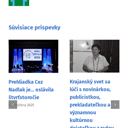
Súvisiace príspevky
Krajanský svet sa
Prehliadka Cez
lúči s novinárkou,
Nadlak je… oslávila
publicistkou,
štvrťstoročie
prekladateľkou a
9. októbra 2025
významnou
kultúrnou