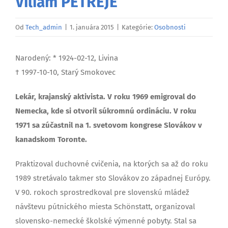
Viliam PETREJE
Od
Tech_admin
|
1. januára 2015
|
Kategórie:
Osobnosti
Narodený: * 1924-02-12, Livina
† 1997-10-10, Starý Smokovec
Lekár, krajanský aktivista. V roku 1969 emigroval do
Nemecka, kde si otvoril súkromnú ordináciu. V roku
1971 sa zúčastnil na 1. svetovom kongrese Slovákov v
kanadskom Toronte.
Praktizoval duchovné cvičenia, na ktorých sa až do roku
1989 stretávalo takmer sto Slovákov zo západnej Európy.
V 90. rokoch sprostredkoval pre slovenskú mládež
návštevu pútnického miesta Schönstatt, organizoval
slovensko-nemecké školské výmenné pobyty. Stal sa