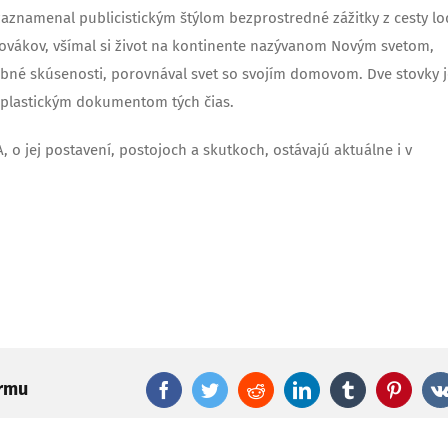
zaznamenal publicistickým štýlom bezprostredné zážitky z cesty l
Slovákov, všímal si život na kontinente nazývanom Novým svetom,
sobné skúsenosti, porovnával svet so svojím domovom. Dve stovky 
ú plastickým dokumentom tých čias.
, o jej postavení, postojoch a skutkoch, ostávajú aktuálne i v
ormu
Facebook
Twitter
Reddit
LinkedIn
Tumblr
Pinter