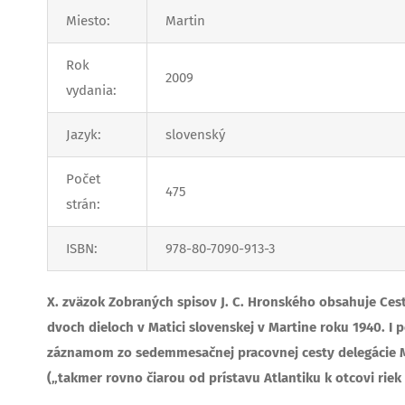
Miesto:
Martin
Rok
2009
vydania:
Jazyk:
slovenský
Počet
475
strán:
ISBN:
978-80-7090-913-3
X. zväzok Zobraných spisov J. C. Hronského obsahuje Cest
dvoch dieloch v Matici slovenskej v Martine roku 1940. I
záznamom zo sedemmesačnej pracovnej cesty delegácie Ma
(„takmer rovno čiarou od prístavu Atlantiku k otcovi riek 