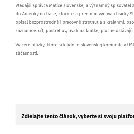
Vtedajší správca Matice slovenskej a významný spisovateľ 
do Ameriky na trase, ktorou sa pred ním vydávali tisícky 
opísal bezprostredné i pracovné stretnutia s krajanmi, o
záznamov, čŕt, postrehov, úvah na krátkej ploche ostávaj
Viaceré otázky, ktoré si kládol o slovenskej komunite v USA
súčasnosti.
Zdielajte tento článok, vyberte si svoju platf