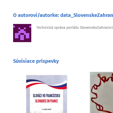
O autorovi/autorke:
data_SlovenskeZahran
Technická správa portálu SlovenskeZahranici
Súvisiace príspevky