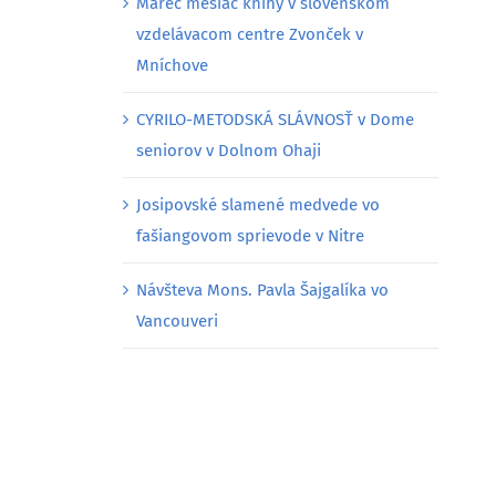
Marec mesiac knihy v slovenskom
vzdelávacom centre Zvonček v
Mníchove
CYRILO-METODSKÁ SLÁVNOSŤ v Dome
seniorov v Dolnom Ohaji
Josipovské slamené medvede vo
fašiangovom sprievode v Nitre
Návšteva Mons. Pavla Šajgalíka vo
Vancouveri