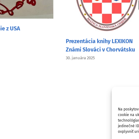
e z USA
Prezentácia knihy LEXIKON
Známi Slováci v Chorvátsku
30. januára 2025
Na poskytov
cookie na uk
technológia
jedinečné I
ovplyvniť urč