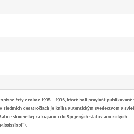
opisné črty z rokov 1935 – 1936, ktoré boli prvýkrát publikované 
 po siedmich desaťročiach je kniha autentickým svedectvom a svie
tice slovenskej za krajanmi do Spojených štátov amerických
Mississippi“).