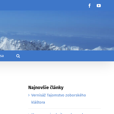
Facebook
YouTub
 sa
Najnovšie články
Vernisáž Tajomstvo zoborského
kláštora