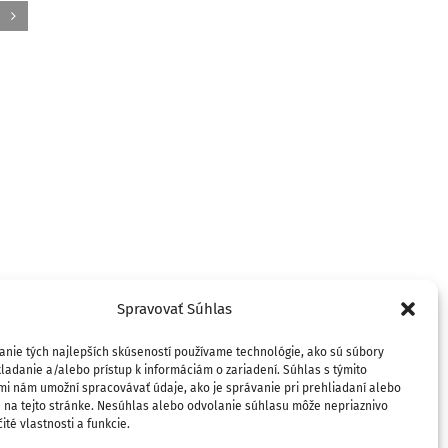
Slovenský svetový kalendár
Prezentác
2025
rozprávk
7. januára 2025
strelenýc
18. októbra 
Spravovať Súhlas
anie tých najlepších skúseností používame technológie, ako sú súbory
ladanie a/alebo prístup k informáciám o zariadení. Súhlas s týmito
mi nám umožní spracovávať údaje, ako je správanie pri prehliadaní alebo
D na tejto stránke. Nesúhlas alebo odvolanie súhlasu môže nepriaznivo
ité vlastnosti a funkcie.