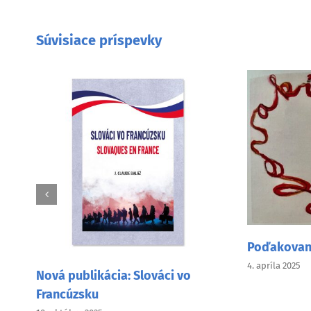
Súvisiace príspevky
Poďakovanie z USA
4. apríla 2025
á publikácia: Slováci vo
ncúzsku