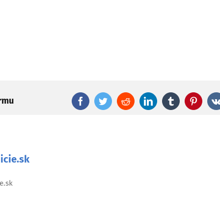
ormu
Facebook
Twitter
Reddit
LinkedIn
Tumblr
Pinter
icie.sk
e.sk