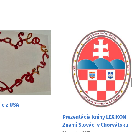
S
Prezentácia knihy LEXIKON
2
Známi Slováci v Chorvátsku
7.