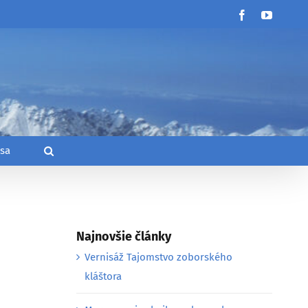
Facebook
YouTub
 sa
Najnovšie články
Vernisáž Tajomstvo zoborského
kláštora