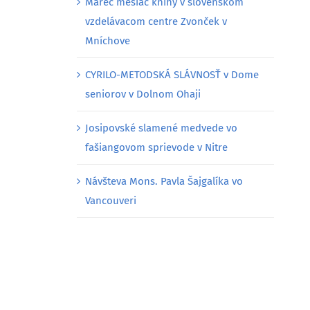
Marec mesiac knihy v slovenskom
vzdelávacom centre Zvonček v
Mníchove
CYRILO-METODSKÁ SLÁVNOSŤ v Dome
seniorov v Dolnom Ohaji
Josipovské slamené medvede vo
fašiangovom sprievode v Nitre
Návšteva Mons. Pavla Šajgalíka vo
Vancouveri