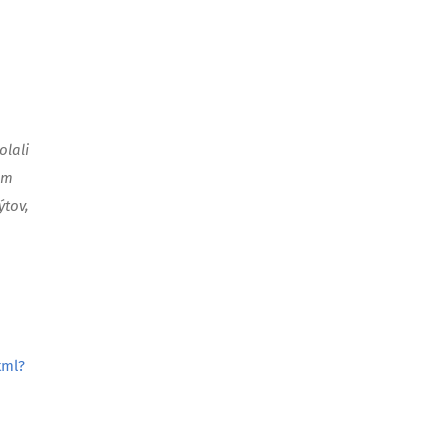
olali
om
ýtov,
tml?