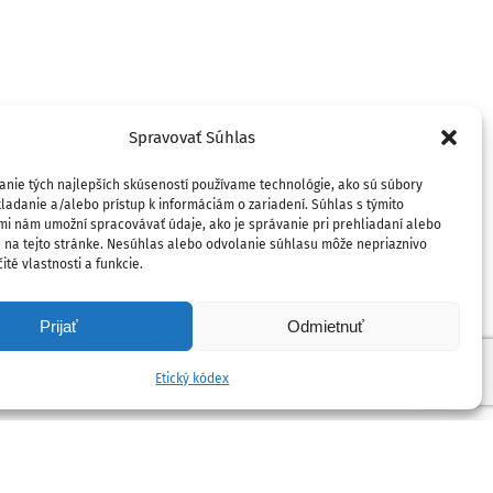
strelených rozpráv
18. októbra 2024
Spravovať Súhlas
anie tých najlepších skúseností používame technológie, ako sú súbory
ladanie a/alebo prístup k informáciám o zariadení. Súhlas s týmito
mi nám umožní spracovávať údaje, ako je správanie pri prehliadaní alebo
D na tejto stránke. Nesúhlas alebo odvolanie súhlasu môže nepriaznivo
ité vlastnosti a funkcie.
Prijať
Odmietnuť
Etický kódex