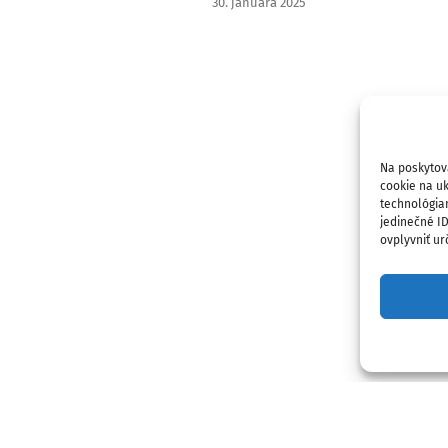
30. januára 2025
Na poskytov
cookie na uk
technológia
jedinečné I
ovplyvniť urč