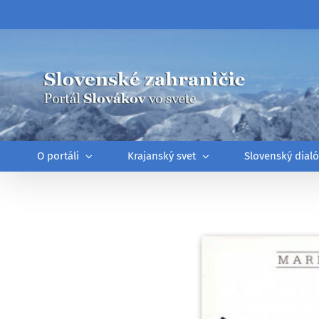
Skip
to
content
O portáli
Krajanský svet
Slovenský dial
Zobraziť
väčší
obrázok