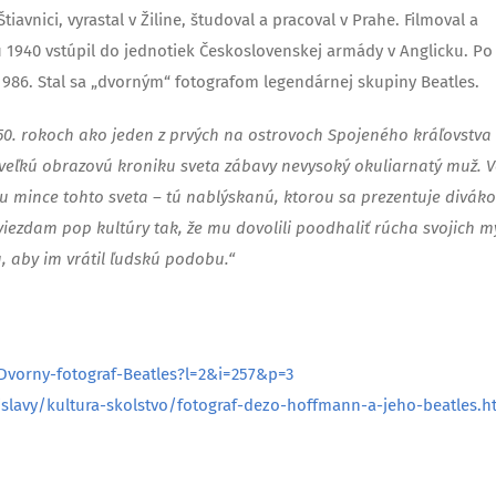
avnici, vyrastal v Žiline, študoval a pracoval v Prahe. Filmoval a
oku 1940 vstúpil do jednotiek Československej armády v Anglicku. Po
1986. Stal sa „dvorným“ fotografom legendárnej skupiny Beatles.
 50. rokoch ako jeden z prvých na ostrovoch Spojeného kráľovstva
veľkú obrazovú kroniku sveta zábavy nevysoký okuliarnatý muž. V
u mince tohto sveta – tú nablýskanú, ktorou sa prezentuje divák
 hviezdam pop kultúry tak, že mu dovolili poodhaliť rúcha svojich m
u, aby im vrátil ľudskú podobu.“
Dvorny-fotograf-Beatles?l=2&i=257&p=3
islavy/kultura-skolstvo/fotograf-dezo-hoffmann-a-jeho-beatles.h