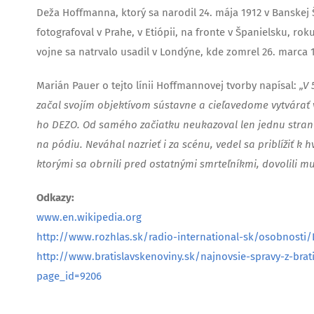
Deža Hoffmanna, ktorý sa narodil 24. mája 1912 v Banskej Šti
fotografoval v Prahe, v Etiópii, na fronte v Španielsku, r
vojne sa natrvalo usadil v Londýne, kde zomrel 26. marca 
Marián Pauer o tejto línii Hoffmannovej tvorby napísal:
„V
začal svojím objektívom sústavne a cieľavedome vytvárať 
ho DEZO. Od samého začiatku neukazoval len jednu stran
na pódiu. Neváhal nazrieť i za scénu, vedel sa priblížiť k
ktorými sa obrnili pred ostatnými smrteľníkmi, dovolili m
Odkazy:
www.en.wikipedia.org
http://www.rozhlas.sk/radio-international-sk/osobnosti/
http://www.bratislavskenoviny.sk/najnovsie-spravy-z-brat
page_id=9206