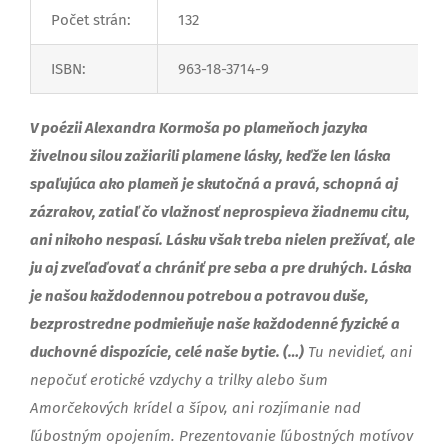
Počet strán:
132
ISBN:
963-18-3714-9
V poézii Alexandra Kormoša po plameňoch jazyka
živelnou silou zažiarili plamene lásky, keďže len láska
spaľujúca ako plameň je skutočná a pravá, schopná aj
zázrakov, zatiaľ čo vlažnosť neprospieva žiadnemu citu,
ani nikoho nespasí. Lásku však treba nielen prežívať, ale
ju aj zveľaďovať a chrániť pre seba a pre druhých. Láska
je našou každodennou potrebou a potravou duše,
bezprostredne podmieňuje naše každodenné fyzické a
duchovné dispozície, celé naše bytie. (…)
Tu nevidieť, ani
nepočuť erotické vzdychy a trilky alebo šum
Amorčekových krídel a šípov, ani rozjímanie nad
ľúbostným opojením. Prezentovanie ľúbostných motívov