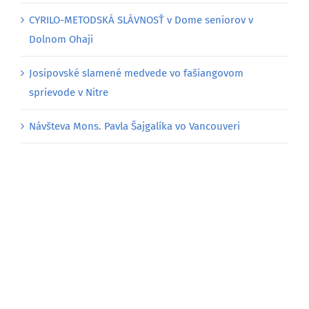
CYRILO-METODSKÁ SLÁVNOSŤ v Dome seniorov v
Dolnom Ohaji
Josipovské slamené medvede vo fašiangovom
sprievode v Nitre
Návšteva Mons. Pavla Šajgalíka vo Vancouveri