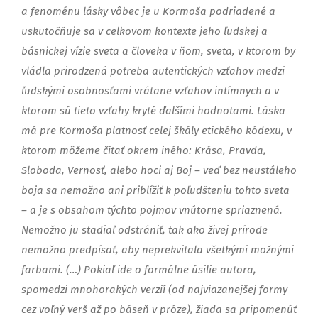
a fenoménu lásky vôbec je u Kormoša podriadené a
uskutočňuje sa v celkovom kontexte jeho ľudskej a
básnickej vízie sveta a človeka v ňom, sveta, v ktorom by
vládla prirodzená potreba autentických vzťahov medzi
ľudskými osobnosťami vrátane vzťahov intímnych a v
ktorom sú tieto vzťahy kryté ďalšími hodnotami. Láska
má pre Kormoša platnosť celej škály etického kódexu, v
ktorom môžeme čítať okrem iného: Krása, Pravda,
Sloboda, Vernosť, alebo hoci aj Boj – veď bez neustáleho
boja sa nemožno ani priblížiť k poľudšteniu tohto sveta
– a je s obsahom týchto pojmov vnútorne spriaznená.
Nemožno ju stadiaľ odstrániť, tak ako živej prírode
nemožno predpísať, aby neprekvitala všetkými možnými
farbami. (…) Pokiaľ ide o formálne úsilie autora,
spomedzi mnohorakých verzií (od najviazanejšej formy
cez voľný verš až po báseň v próze), žiada sa pripomenúť