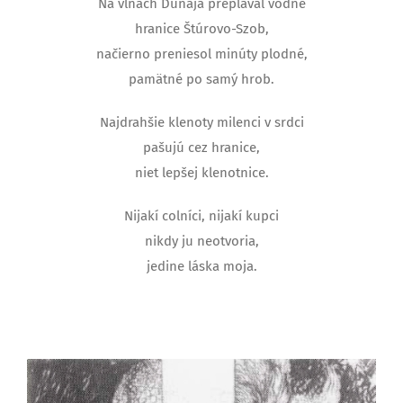
Na vlnách Dunaja preplával vodné
hranice Štúrovo-Szob,
načierno preniesol minúty plodné,
pamätné po samý hrob.
Najdrahšie klenoty milenci v srdci
pašujú cez hranice,
niet lepšej klenotnice.
Nijakí colníci, nijakí kupci
nikdy ju neotvoria,
jedine láska moja.