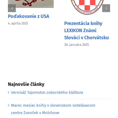
 USA
Slovenský sveto
Prezentácia knihy
kalendár 2025
LEXIKON Známi
7. januára 2025
Slováci v Chorvátsku
30. januára 2025
Najnovšie články
Vernisáž Tajomstvo zoborského kláštora
Marec mesiac knihy v slovenskom vzdelávacom
centre Zvonček v Mníchove