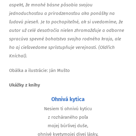
aspekt, že mnohé básne pôsobia svojou
jednoduchosťou a prirodzenosťou ako ponášky na
ľudovú pieseň. Je to pochopiteľné, ak si uvedomíme, že
autor už celé desaťročia nielen zhromažďuje a odborne
spracúva spevné bohatstvo svojho rodného kraja, ale
ho aj cieľavedome sprístupňuje verejnosti. (Oldřich
Kníchal).
Obálka a ilustrácie: Ján Mušto
Ukážky z knihy
Ohnivá kytica
Nesiem ti ohnivú kyticu
z rozháraného poľa
mojej búrlivej duše,
ohnivé kvetymojej divej lásky,