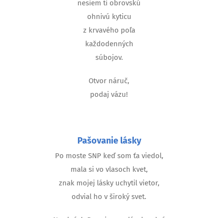
nesiem ti obrovskú
ohnivú kyticu
z krvavého poľa
každodenných
súbojov.
Otvor náruč,
podaj vázu!
Pašovanie lásky
Po moste SNP keď som ťa viedol,
mala si vo vlasoch kvet,
znak mojej lásky uchytil vietor,
odvial ho v široký svet.