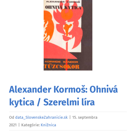
väčší
obrázok
Alexander Kormoš: Ohnivá
kytica / Szerelmi líra
Od
data_SlovenskeZahranicie.sk
|
15. septembra
2021
|
Kategórie:
Knižnica