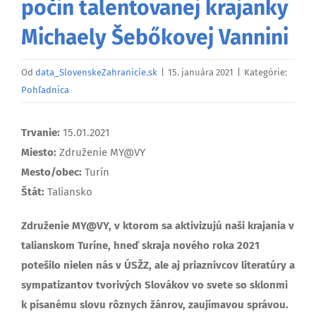
počin talentovanej krajanky
Michaely Šebőkovej Vannini
Od
data_SlovenskeZahranicie.sk
|
15. januára 2021
|
Kategórie:
Pohľadnica
Trvanie:
15.01.2021
Miesto:
Združenie MY@VY
Mesto/obec:
Turín
Štát:
Taliansko
Združenie MY@VY, v ktorom sa aktivizujú naši krajania v
talianskom Turíne, hneď skraja nového roka 2021
potešilo nielen nás v ÚSŽZ, ale aj priaznivcov literatúry a
sympatizantov tvorivých Slovákov vo svete so sklonmi
k písanému slovu rôznych žánrov, zaujímavou správou.