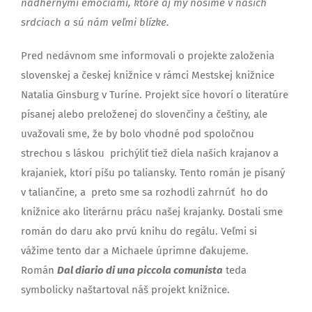
nádhernými emóciami, ktoré aj my nosíme v našich
srdciach a sú nám veľmi blízke.
Pred nedávnom sme informovali o projekte založenia
slovenskej a českej knižnice v rámci Mestskej knižnice
Natalia Ginsburg v Turíne. Projekt síce hovorí o literatúre
písanej alebo preloženej do slovenčiny a češtiny, ale
uvažovali sme, že by bolo vhodné pod spoločnou
strechou s láskou prichýliť tiež diela našich krajanov a
krajaniek, ktorí píšu po taliansky. Tento román je písaný
v taliančine, a preto sme sa rozhodli zahrnúť ho do
knižnice ako literárnu prácu našej krajanky. Dostali sme
román do daru ako prvú knihu do regálu. Veľmi si
vážime tento dar a Michaele úprimne ďakujeme.
Román
Dal diario di una piccola comunista
teda
symbolicky naštartoval náš projekt knižnice.