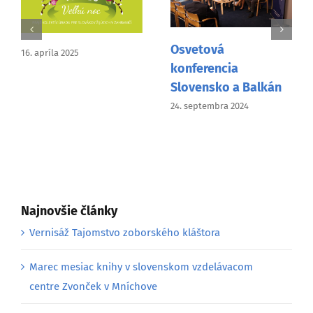
Veľkonočné
Osvetová
dielničky šikovných
konferencia
detí vo Vancouveri
Slovensko a Balkán
11. marca 2024
24. septembra 2024
Najnovšie články
Vernisáž Tajomstvo zoborského kláštora
Marec mesiac knihy v slovenskom vzdelávacom
centre Zvonček v Mníchove