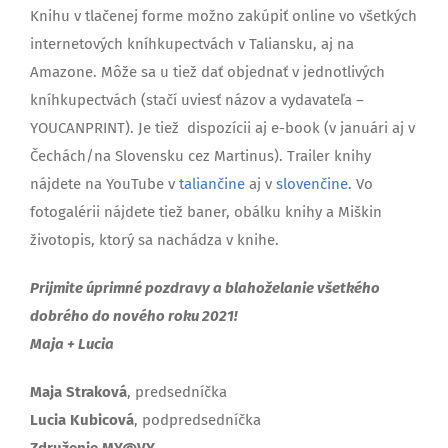
Knihu v tlačenej forme možno zakúpiť online vo všetkých
internetových kníhkupectvách v Taliansku, aj na
Amazone. Môže sa u tiež dať objednať v jednotlivých
kníhkupectvách (stačí uviesť názov a vydavateľa –
YOUCANPRINT). Je tiež dispozícii aj e-book (v januári aj v
Čechách/na Slovensku cez Martinus). Trailer knihy
nájdete na YouTube v
taliančine
aj v
slovenčine
. Vo
fotogalérii nájdete tiež baner, obálku knihy a Miškin
životopis, ktorý sa nachádza v knihe.
Prijmite úprimné pozdravy a blahoželanie všetkého
dobrého do nového roku 2021!
Maja + Lucia
Maja Straková
, predsedníčka
Lucia Kubicová
, podpredsedníčka
Združenie MY@VY