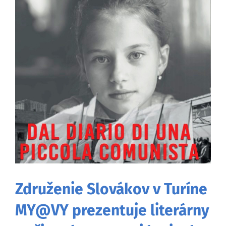
väčší
obrázok
Združenie Slovákov v Turíne
MY@VY prezentuje literárny