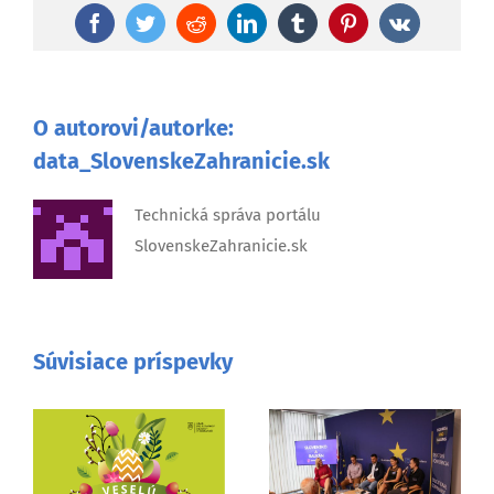
Facebook
Twitter
Reddit
LinkedIn
Tumblr
Pinterest
Vk
O autorovi/autorke:
data_SlovenskeZahranicie.sk
Technická správa portálu
SlovenskeZahranicie.sk
Súvisiace príspevky