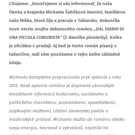
Citujeme: „Dovoľujeme si vás informovať, že naša
členka a krajanka Michaela Šebőková Vannini, familiárne
naša Miška, ktorá žije a pracuje v Taliansku, dokončila
novú verziu svojho debutového románu
„DAL DIARIO DI
UNA PICCOLA COMUNISTA“
(Z denníka pionierky). Kniha
je oficiálne v predaji. Aj keď je tento román písaný v
taliančine, radi vám ponúkame o tejto knihe základné
údaje.
Michaela kompletne prepracovala prvé vydanie z roku
2013. Nové vydanie románu je doplnené obrovským
množstvom informácií kultúrneho, sociálneho a
politického charakteru, poznámkami, vysvetlivkami,
jazykovými vložkami, citátmi slovenskej poézie a
maďarských prísloví. Michaela vložila do románu všetku
svoju energiu, tvorivosť a vytrvalosť, naplnila ho