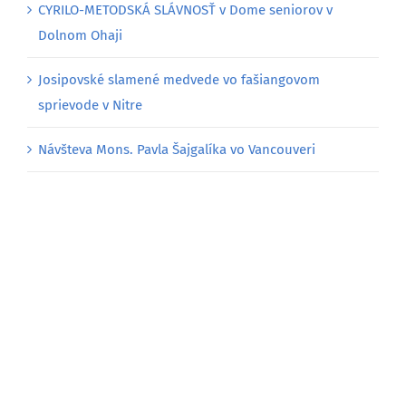
CYRILO-METODSKÁ SLÁVNOSŤ v Dome seniorov v
Dolnom Ohaji
Josipovské slamené medvede vo fašiangovom
sprievode v Nitre
Návšteva Mons. Pavla Šajgalíka vo Vancouveri