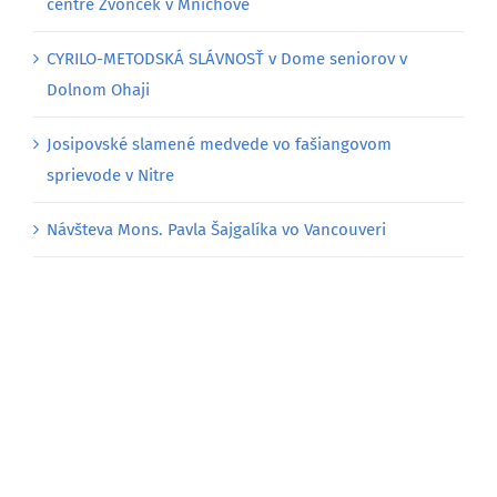
centre Zvonček v Mníchove
CYRILO-METODSKÁ SLÁVNOSŤ v Dome seniorov v
Dolnom Ohaji
Josipovské slamené medvede vo fašiangovom
sprievode v Nitre
Návšteva Mons. Pavla Šajgalíka vo Vancouveri