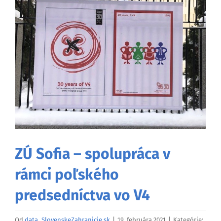
väčší
obrázok
ZÚ Sofia – spolupráca v
rámci poľského
predsedníctva vo V4
Od
data_SlovenskeZahranicie.sk
|
19. februára 2021
|
Kategórie: