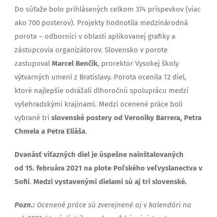
Do súťaže bolo prihlásených celkom 374 príspevkov (viac
ako 700 posterov). Projekty hodnotila medzinárodná
porota – odborníci v oblasti aplikovanej grafiky a
zástupcovia organizátorov. Slovensko v porote
zastupoval
Marcel Benčík
, prorektor Vysokej školy
výtvarných umení z Bratislavy. Porota ocenila 12 diel,
ktoré najlepšie odrážali dlhoročnú spoluprácu medzi
vyšehradskými krajinami. Medzi ocenené práce boli
vybrané tri
slovenské postery od Veroniky
Barrera, Petra
Chmela a Petra Eliáša
.
Dvanásť víťazných diel je úspešne nainštalovaných
od
15.
februára 2021 na plote Poľského
veľvyslanectva v
Sofii
.
Medzi vystavenými dielami sú aj tri slovenské.
Pozn.:
Ocenené práce sú zverejnené aj v kalendári na