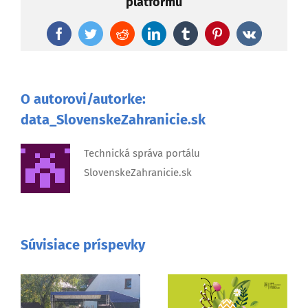
platformu
Facebook
Twitter
Reddit
LinkedIn
Tumblr
Pinterest
Vk
O autorovi/autorke:
data_SlovenskeZahranicie.sk
Technická správa portálu
SlovenskeZahranicie.sk
Súvisiace príspevky